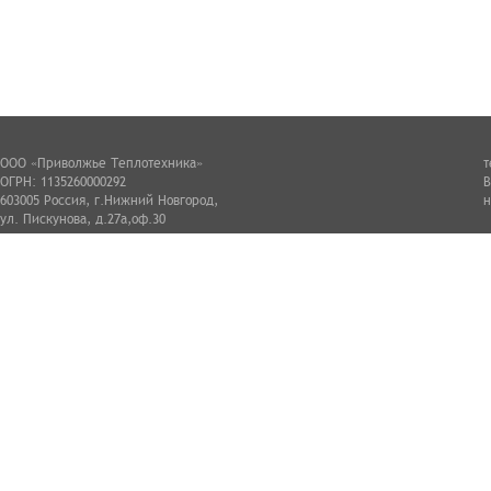
ООО «Приволжье Теплотехника»
т
ОГРН: 1135260000292
В
603005 Россия, г.Нижний Новгород,
н
ул. Пискунова, д.27а,оф.30