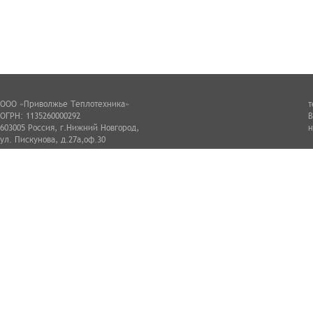
ООО «Приволжье Теплотехника»
т
ОГРН: 1135260000292
В
603005 Россия, г.Нижний Новгород,
н
ул. Пискунова, д.27а,оф.30