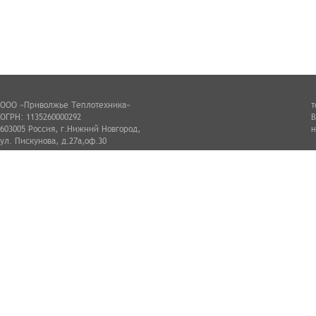
ООО «Приволжье Теплотехника»
т
ОГРН: 1135260000292
В
603005 Россия, г.Нижний Новгород,
н
ул. Пискунова, д.27а,оф.30