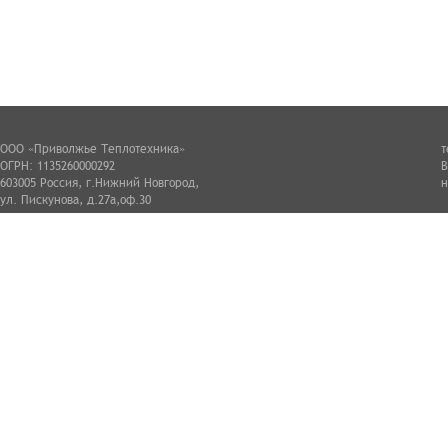
ООО «Приволжье Теплотехника»
т
ОГРН: 1135260000292
В
603005 Россия, г.Нижний Новгород,
н
ул. Пискунова, д.27а,оф.30