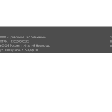
ООО «Приволжье Теплотехника»
т
ОГРН: 1135260000292
В
603005 Россия, г.Нижний Новгород,
н
ул. Пискунова, д.27а,оф.30