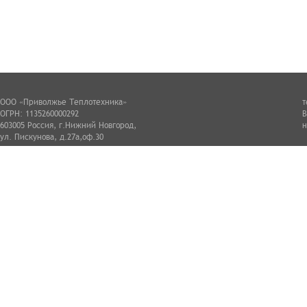
ООО «Приволжье Теплотехника»
т
ОГРН: 1135260000292
В
603005 Россия, г.Нижний Новгород,
н
ул. Пискунова, д.27а,оф.30