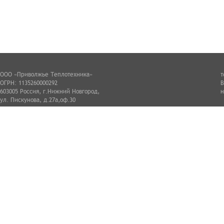
ООО «Приволжье Теплотехника»
т
ОГРН: 1135260000292
В
603005 Россия, г.Нижний Новгород,
н
ул. Пискунова, д.27а,оф.30