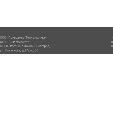
ООО «Приволжье Теплотехника»
т
ОГРН: 1135260000292
В
603005 Россия, г.Нижний Новгород,
н
ул. Пискунова, д.27а,оф.30