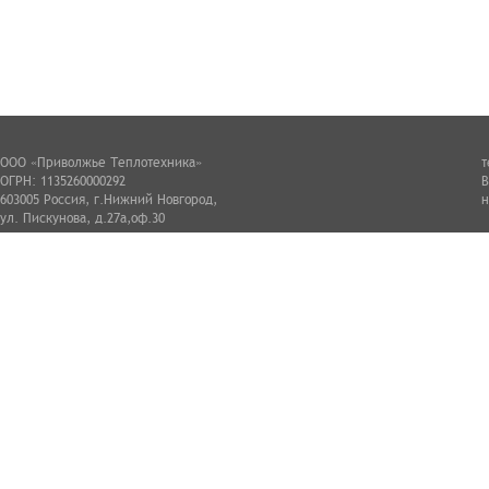
ООО «Приволжье Теплотехника»
т
ОГРН: 1135260000292
В
603005 Россия, г.Нижний Новгород,
н
ул. Пискунова, д.27а,оф.30