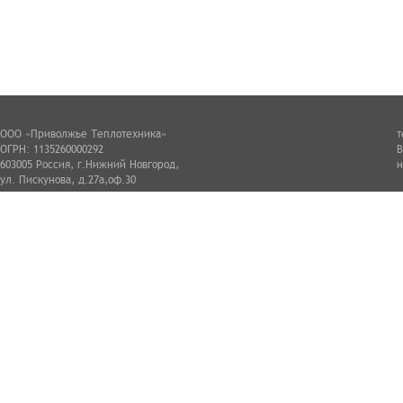
ООО «Приволжье Теплотехника»
т
ОГРН: 1135260000292
В
603005 Россия, г.Нижний Новгород,
н
ул. Пискунова, д.27а,оф.30