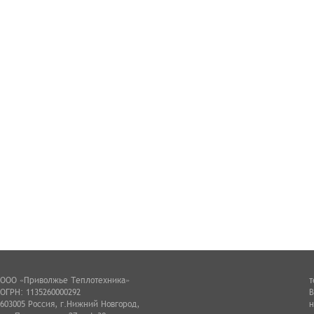
ООО «Приволжье Теплотехника»
т
ОГРН: 1135260000292
В
603005 Россия, г.Нижний Новгород,
н