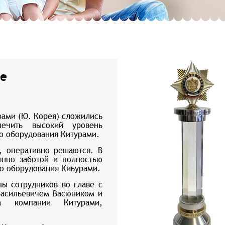
ие
ами (Ю. Корея) сложились
печить высокий уровень
о оборудования Китурами.
 оперативно решаются. В
янно заботой и полностью
го оборудования Киьурами.
ы сотрудников во главе с
Васильевичем Васюником и
та компании Китурами,