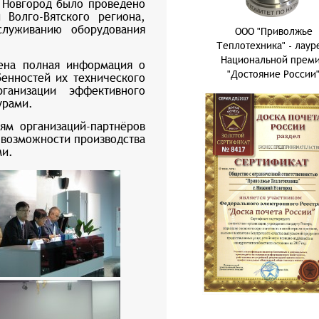
 Новгород было проведено
 Волго-Вятского региона,
луживанию оборудования
ООО "Приволжье
Теплотехника" - лаур
Национальной прем
на полная информация о
"Достояние России
енностей их технического
анизации эффективного
урами.
м организаций-партнёров
 возможности производства
ми.